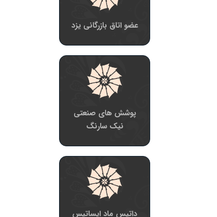
عضو اتاق بازرگانی یزد
پوشش های صنعتی
نیک سارنگ
داتیس ماد ایساتیس