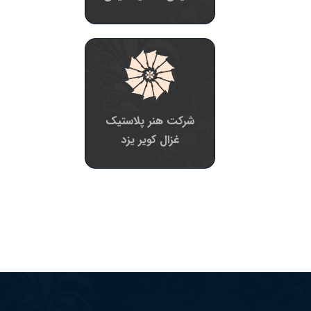
شرکت هنر پلاستیک
غزال کویر یزد