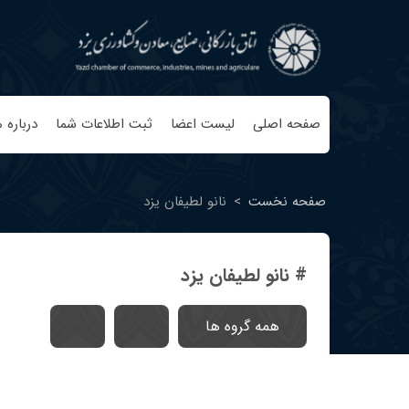
صفحه اصلی
لیست اعضا
ثبت اطلاعات شما
درباره م
صفحه نخست
>
نانو لطیفان یزد
# نانو لطیفان یزد
همه گروه ها