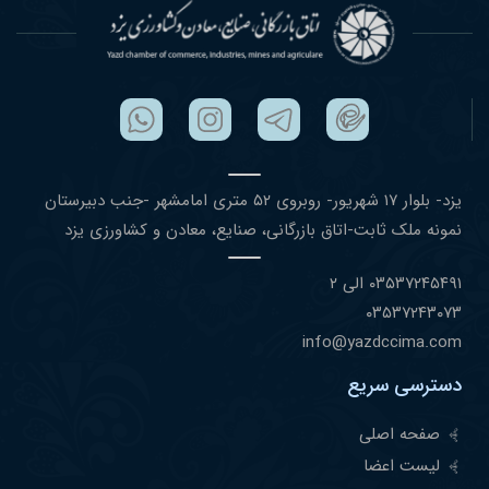
یزد- بلوار ١٧ شهریور- روبروی ۵٢ متری امامشهر -جنب دبیرستان
نمونه ملک ثابت-اتاق بازرگانی، صنایع، معادن و کشاورزی یزد
۰٣۵٣٧٢۴۵۴٩١ الی ۲
۰٣۵٣٧٢۴٣۰٧٣
info@yazdccima.com
دسترسی سریع
صفحه اصلی
لیست اعضا