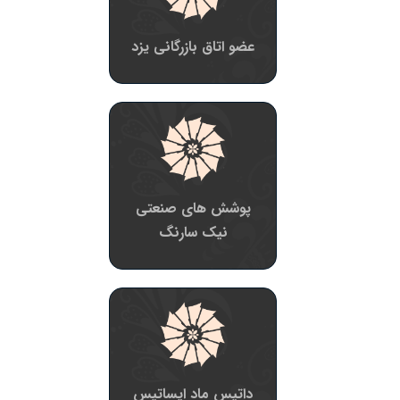
عضو اتاق بازرگانی یزد
پوشش های صنعتی
نیک سارنگ
داتیس ماد ایساتیس