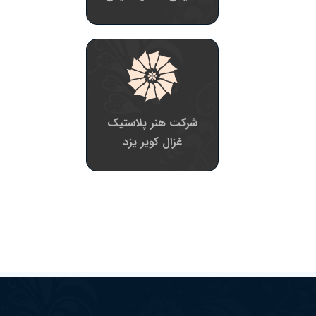
شرکت هنر پلاستیک
غزال کویر یزد