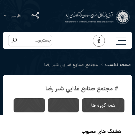
صفحه نخست
>
مجتمع صنايع غذايي شير رضا
# مجتمع صنايع غذايي شير رضا
همه گروه ها
هشتگ های محبوب