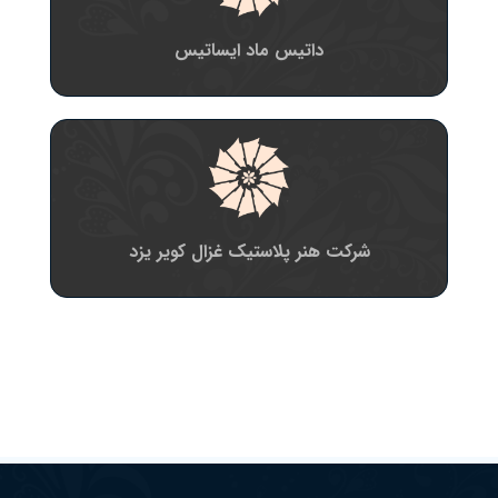
داتیس ماد ایساتیس
شرکت هنر پلاستیک غزال کویر یزد