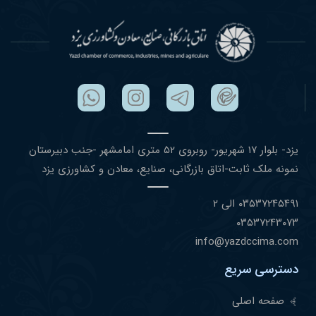
یزد- بلوار ١٧ شهریور- روبروی ۵٢ متری امامشهر -جنب دبیرستان
نمونه ملک ثابت-اتاق بازرگانی، صنایع، معادن و کشاورزی یزد
۰٣۵٣٧٢۴۵۴٩١ الی ۲
۰٣۵٣٧٢۴٣۰٧٣
info@yazdccima.com
دسترسی سریع
صفحه اصلی