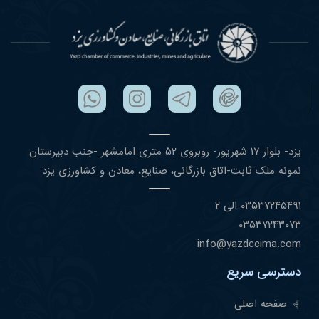
یزد- بلوار ١٧ شهریور- روبروی ۵٢ متری امامشهر -جنب دبیرستان
نمونه ملک ثابت-اتاق بازرگانی، صنایع، معادن و کشاورزی یزد
۰٣۵٣٧٢۴۵۴٩١ الی ۲
۰٣۵٣٧٢۴٣۰٧٣
info@yazdccima.com
دسترسی سریع
صفحه اصلی