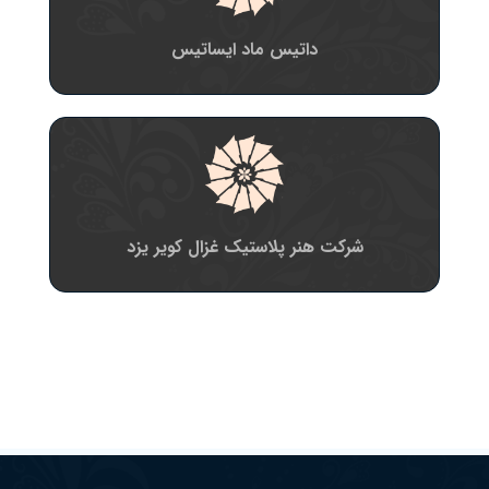
داتیس ماد ایساتیس
شرکت هنر پلاستیک غزال کویر یزد