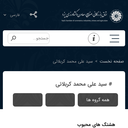
صفحه نخست
>
سید علی محمد کربلائی
# سید علی محمد کربلائی
همه گروه ها
هشتگ های محبوب