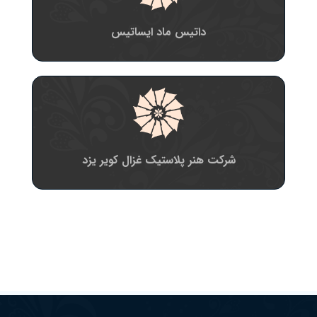
داتیس ماد ایساتیس
شرکت هنر پلاستیک غزال کویر یزد