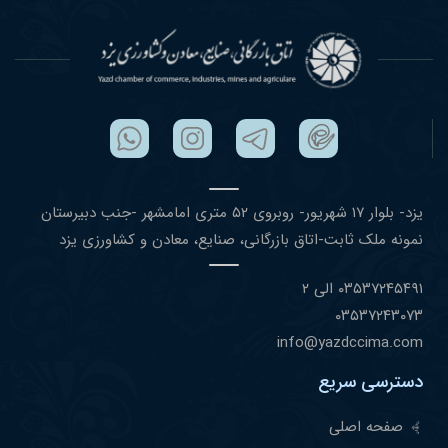
یزد- بلوار ١٧ شهریور- روبروی ۵٢ متری امامشهر -جنب دبیرستان
نمونه ملک ثابت-اتاق بازرگانی، صنایع، معادن و کشاورزی یزد
۰٣۵٣٧٢۴۵۴٩١ الی ۲
۰٣۵٣٧٢۴٣۰٧٣
info@yazdccima.com
دسترسی سریع
صفحه اصلی