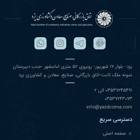
یزد- بلوار ١٧ شهریور- روبروی ۵٢ متری امامشهر -جنب دبیرستان
نمونه ملک ثابت-اتاق بازرگانی، صنایع، معادن و کشاورزی یزد
۰٣۵٣٧٢۴۵۴٩١ الی ۲
۰٣۵٣٧٢۴٣۰٧٣
info@yazdccima.com
دسترسی سریع
صفحه اصلی