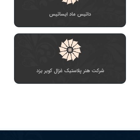
داتیس ماد ایساتیس
شرکت هنر پلاستیک غزال کویر یزد