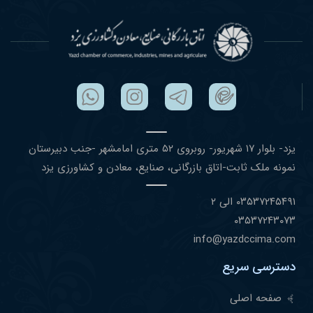
یزد- بلوار ١٧ شهریور- روبروی ۵٢ متری امامشهر -جنب دبیرستان
نمونه ملک ثابت-اتاق بازرگانی، صنایع، معادن و کشاورزی یزد
۰٣۵٣٧٢۴۵۴٩١ الی ۲
۰٣۵٣٧٢۴٣۰٧٣
info@yazdccima.com
دسترسی سریع
صفحه اصلی