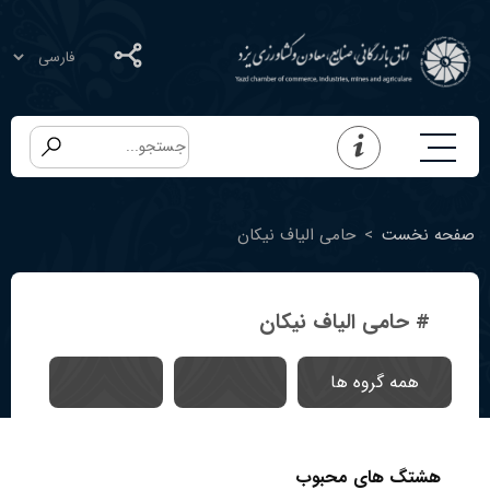
صفحه نخست
>
حامی الیاف نیکان
# حامی الیاف نیکان
همه گروه ها
هشتگ های محبوب