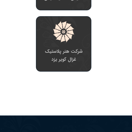
شرکت هنر پلاستیک
غزال کویر یزد