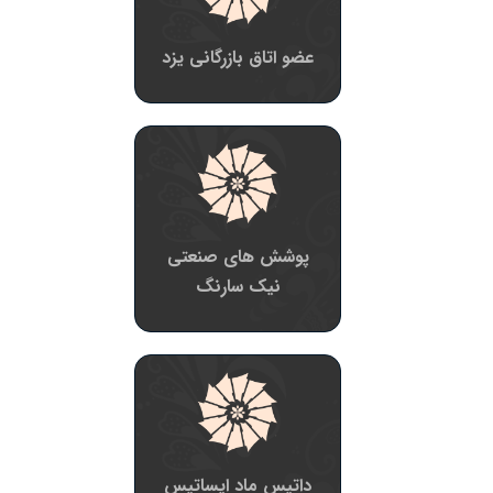
عضو اتاق بازرگانی یزد
پوشش های صنعتی
نیک سارنگ
داتیس ماد ایساتیس