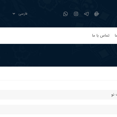
ا
تماس با ما
 نو