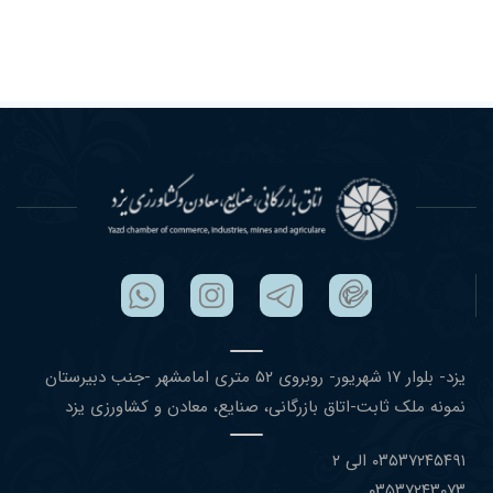
یزد- بلوار ١٧ شهریور- روبروی ۵٢ متری امامشهر -جنب دبیرستان
نمونه ملک ثابت-اتاق بازرگانی، صنایع، معادن و کشاورزی یزد
۰٣۵٣٧٢۴۵۴٩١ الی ۲
۰٣۵٣٧٢۴٣۰٧٣