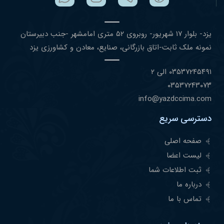
یزد- بلوار ١٧ شهریور- روبروی ۵٢ متری امامشهر -جنب دبیرستان
نمونه ملک ثابت-اتاق بازرگانی، صنایع، معادن و کشاورزی یزد
۰٣۵٣٧٢۴۵۴٩١ الی ۲
۰٣۵٣٧٢۴٣۰٧٣
info@yazdccima.com
دسترسی سریع
صفحه اصلی
لیست اعضا
ثبت اطلاعات شما
درباره ما
تماس با ما