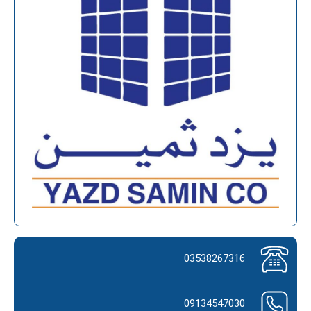
03538267316
09134547030