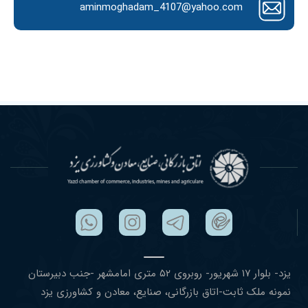
aminmoghadam_4107@yahoo.com
یزد- بلوار ١٧ شهریور- روبروی ۵٢ متری امامشهر -جنب دبیرستان
نمونه ملک ثابت-اتاق بازرگانی، صنایع، معادن و کشاورزی یزد