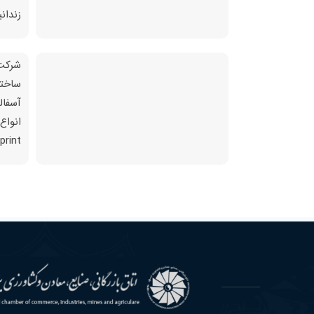
زندان
شرکت 
ساختم
انواع
Street print و آسفالت حفاظتی و