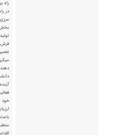
راه ی
در را
مرزی 
بخش ت
فرش‌ر
تعمیر
میکرو
دهنده
دانشج
آینده
خود ر
ارزیا
باعث 
منطبق
اقدام