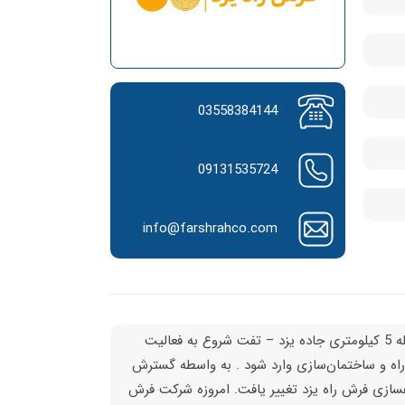
03558384144
09131535724
info@farshrahco.com
شرکت فرش راه یزد در سال ۱۳۶۸ با احداث کارخانه‌ی آسفالت نیک فرجام در فاصله 5 کیلومتری جاده یزد – تفت شروع به فعالیت
راه و ساختمان‌سازی وارد شود . به واسطه گسترش
رکت از آسفالت نیک فرجام در سال ۱۳۷۹ به شرکت راهسازی فرش راه یزد تغییر یافت. امروزه شرکت فرش