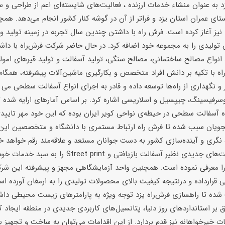
زد به عنوان منشاء خدمات ارزنده ، فعالیت‌های شایسته‌ای اعم از طراحی و س
ستای عمران استان یزد و فراتر از آن در گوشه کنار کشور انجام می‌دهد. هم
نیز آغاز کرده است. فرش راه با داشتن چندین سال تجربه در زمینه تولید و
ولیدی را به مجموعه خود اضافه کرد. در حال حاضر شرکت فرش‌راه با داشتن
اه با تکیه بر دانش افراد متخصص و بکارگیری ماشین‌آلات پیشرفته، همگام 
 و نگهداری از راه‌ها توسعه داده و قادر به اجرای انواع آسفالت سطحی می ب
سرفیسینگ، چیپسیل و اسلاریسی اشاره کرد. بر اساس آمارهای ارایه شده ت
 آسفالت سطحی در حیطه‌ی نواحی کویر ایران بوده که این خود مهر تاییدی
ویان سبب شده تا فرش راه ارتباط مستمری با دانشگاه و متخصصین این ح
 نگری و آینده‌سازی کشور به دست جوانان مستعد و علاقه‌مند رقم خواهد خو
فعالیت‌های جدیدی نظیر آسفالت بازیافت
ا معرفی نموده است. همچنین واحد آزمایشگاهی مجهز و پیشرفته این شرک
بی قرارداده و درنتیجه کیفیت بالای محصولات تولیدی را به ارمغان آورده 
شده تا راهسازی فرش‌راه یزد توجه ویژه به پارامترهای زیست محیطی داشته
 بر استانداردهای روز دنیا، پتانسیل‌های کاربردی جدیدی در منطقه ایجاد ک
ات خیرخواهانه نیز قدم بردارد. از این اقدامات می‌توان به ساخت و تجهیز 