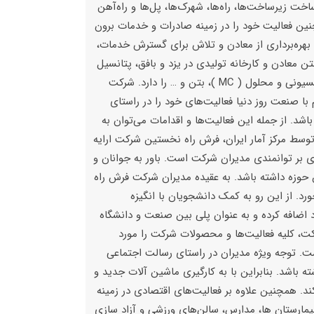
اخت زیرساخت‌ها، راه‌ها، شهرک‌ها، پل‌ها و راه‌آهن
چنین فعالیت خود را در زمینه صادرات و خدمات برون
 بهره‌برداری از معادن و تلاش برای گسترش خدمات،
 معادن و کارخانه تولیدی در یزد و بافق، پتانسیل
تولید انواع مصالح ساختمانی، مصالح سنگی، تولید آسفالت و تولید قیرهای امولسیونی و محلول ( MC )، بتن و … را دارد. شرکت
با صنعت روز دنیا فعالیت‌های خود را در راستای
اشد. از جمله این فعالیت‌ها و اقدامات می‌توان به
وسط مرکز آمار ایران، فرش راه نخستین شرکت ارایه
 بر توانمندی مدیران شرکت است. باور به جوانان و
وزه داشته باشد. به عقیده مدیران شرکت فرش راه
رد. از این رو به کمک دانشجویان با انگیزه
ی و Street print را به سبد خدمات خود اضافه کرده و به عنوان پلی بین صنعت و دانشگاه
ت، کلیه فعالیت‌ها و محصولات شرکت را مورد
است. توجه ویژه مدیران در راستای رسالت اجتماعی
 باشد. بنابراین با به کارگیری ماشین آلات جدید و
ند. همچنین علاوه بر فعالیت‌های اقتصادی در زمینه
بیمارستان ها، مدارس، سالن‌های ورزشی و آزاد سازی