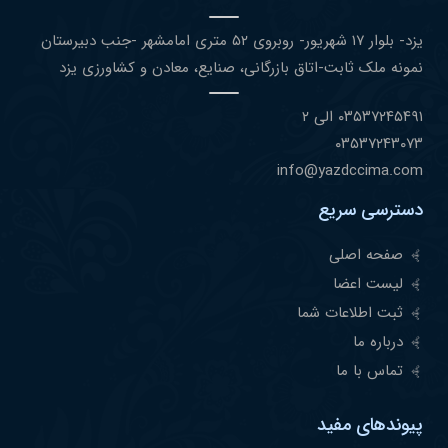
یزد- بلوار ١٧ شهریور- روبروی ۵٢ متری امامشهر -جنب دبیرستان
نمونه ملک ثابت-اتاق بازرگانی، صنایع، معادن و کشاورزی یزد
۰٣۵٣٧٢۴۵۴٩١ الی ۲
۰٣۵٣٧٢۴٣۰٧٣
info@yazdccima.com
دسترسی سریع
صفحه اصلی
لیست اعضا
ثبت اطلاعات شما
درباره ما
تماس با ما
پیوندهای مفید