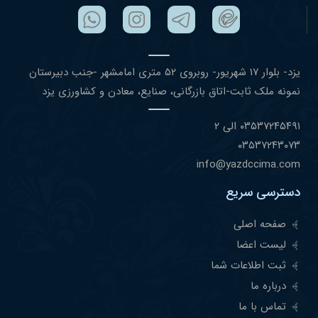
یزد- بلوار ١٧ شهریور- روبروی ۵٢ متری امامشهر -جنب دبیرستان
نمونه ملک ثابت-اتاق بازرگانی، صنایع، معادن و کشاورزی یزد
۰٣۵٣٧٢۴۵۴٩١ الی ۲
۰٣۵٣٧٢۴٣۰٧٣
info@yazdccima.com
دسترسی سریع
صفحه اصلی
لیست اعضا
ثبت اطلاعات شما
درباره ما
تماس با ما