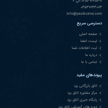
۰٣۵٣٧٢۴۵۴٩١ الی ۲
۰٣۵٣٧٢۴٣۰٧٣
info@yazdccima.com
دسترسی سریع
صفحه اصلی
لیست اعضا
ثبت اطلاعات شما
درباره ما
تماس با ما
پیوندهای مفید
اتاق بازرگانی یزد
مرکز مشاوره اتاق یزد
پایگاه خبری اتاق یزد
دوره های آموزشی اتاق یزد