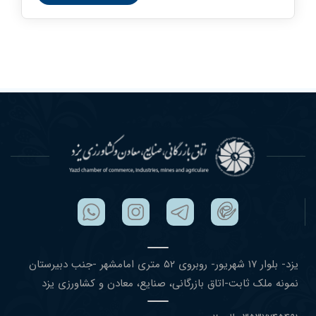
یزد- بلوار ١٧ شهریور- روبروی ۵٢ متری امامشهر -جنب دبیرستان
نمونه ملک ثابت-اتاق بازرگانی، صنایع، معادن و کشاورزی یزد