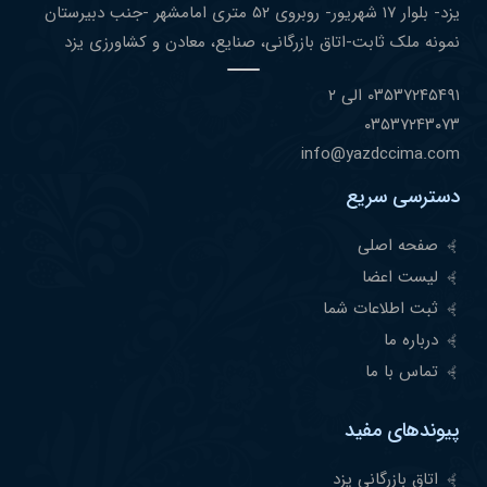
یزد- بلوار ١٧ شهریور- روبروی ۵٢ متری امامشهر -جنب دبیرستان
نمونه ملک ثابت-اتاق بازرگانی، صنایع، معادن و کشاورزی یزد
۰٣۵٣٧٢۴۵۴٩١ الی ۲
۰٣۵٣٧٢۴٣۰٧٣
info@yazdccima.com
دسترسی سریع
صفحه اصلی
لیست اعضا
ثبت اطلاعات شما
درباره ما
تماس با ما
پیوندهای مفید
اتاق بازرگانی یزد