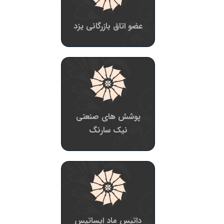
عضو اتاق بازرگانی یزد
پوشش های صنعتی
نیک سارنگ
داتیس ماد ایساتیس