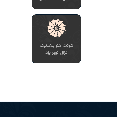
شرکت هنر پلاستیک
غزال کویر یزد