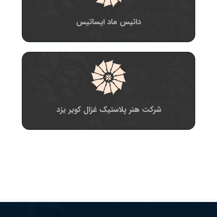
داتیس ماد ایساتیس
شرکت هنر پلاستیک غزال کویر یزد