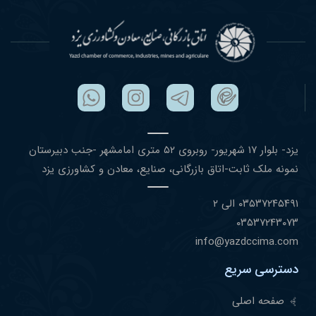
یزد- بلوار ١٧ شهریور- روبروی ۵٢ متری امامشهر -جنب دبیرستان
نمونه ملک ثابت-اتاق بازرگانی، صنایع، معادن و کشاورزی یزد
۰٣۵٣٧٢۴۵۴٩١ الی ۲
۰٣۵٣٧٢۴٣۰٧٣
info@yazdccima.com
دسترسی سریع
صفحه اصلی