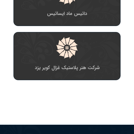
داتیس ماد ایساتیس
شرکت هنر پلاستیک غزال کویر یزد