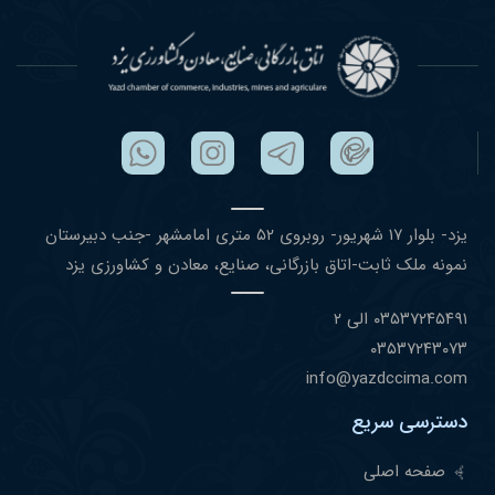
یزد- بلوار ١٧ شهریور- روبروی ۵٢ متری امامشهر -جنب دبیرستان
نمونه ملک ثابت-اتاق بازرگانی، صنایع، معادن و کشاورزی یزد
۰٣۵٣٧٢۴۵۴٩١ الی ۲
۰٣۵٣٧٢۴٣۰٧٣
info@yazdccima.com
دسترسی سریع
صفحه اصلی